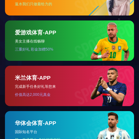
2025-07-19
2025年报考泰安一中考生责任承诺书
2025-07-09
老校区地址：
泰安市青年路117号
新校区地址：
泰安市高新技术开发区南天门大街3367
号
联系电话 老校区：
0538-5885101
新校区:
0538-5885310
邮箱 老校区：
yzb5656@163.com
新校区:
yzxxqbgs@163.com
版权所有：B体育网页版-B体育(中国)官方在线登录 鲁ICP备