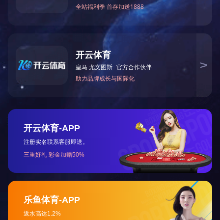
2026-03-17
泰安一中新校区2025年田径运动会规程、报名表
2025-09-05
泰安一中2025级新生军训报到须知
2025-08-23
泰安一中2025级新生报到时间段安排
2025-07-19
泰安一中2025年秋缴费指南
2025-07-19
泰安一中2025级新生报到须知
2025-07-19
泰安一中2025级新生校区分配公告